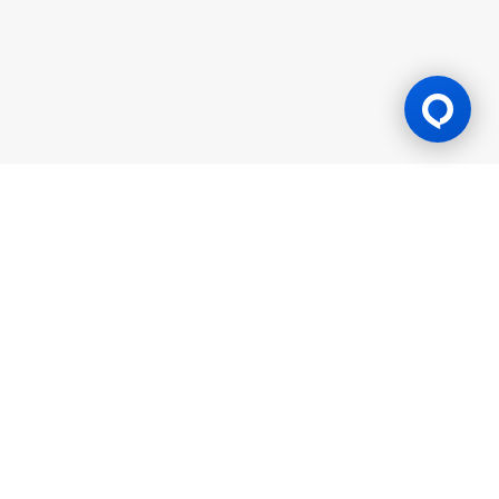
Lesen Permainan
BK8 dioperasikan oleh Mettlemind Tech Ltd., dengan nomor
registrasi: 15779, dan alamat terdaftar di Hamchako,
Mutsamudu, Pulau Otonom Anjouan, Uni Komoro. BK8
berlisensi dan teregulasi oleh Pemerintah Pulau Otonom