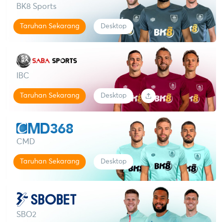
BK8 Sports
Taruhan Sekarang
Desktop
IBC
Taruhan Sekarang
Desktop
CMD
Taruhan Sekarang
Desktop
SBO2