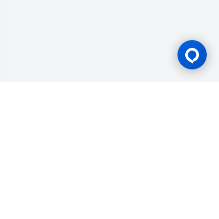
Sponsor Resmi
Sponsor Utama
Mitra Resmi
BK8 Gresini Racing
Burnley F.C.
2
BWF Thomas & Uber Cup
HSBC BWF Wo
MotoGP 2026
2022-2026
Finals 2026
Finals 
Nominasi Awards