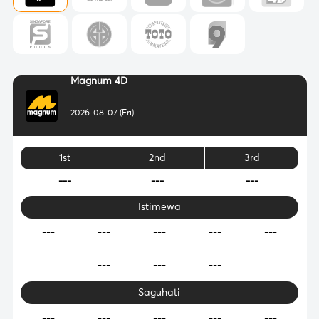
Magnum 4D
2026-08-07 (Fri)
1st
2nd
3rd
---
---
---
Istimewa
---
---
---
---
---
---
---
---
---
---
---
---
---
Saguhati
---
---
---
---
---