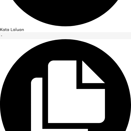
Kata Laluan