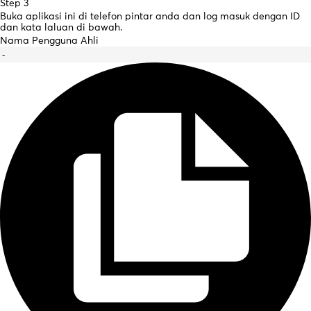
Step 3
Buka aplikasi ini di telefon pintar anda dan log masuk dengan ID
dan kata laluan di bawah.
Nama Pengguna Ahli