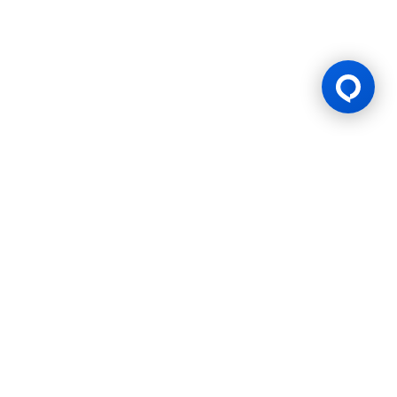
Lesen Permainan
BK8 diuruskan oleh Mettlemind Tech Ltd., nombor pendaftaran:
15779, dengan alamat berdaftar di Hamchako, Mutsamudu,
Pulau Autonomi Anjouan, Kesatuan Comoros. BK8 berlesen dan
dikawal selia oleh Kerajaan Pulau Autonomi Anjouan, Kesatuan