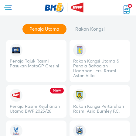
Penaja Utama
Rakan Kongsi
Penaja Utama
Rakan Kongsi
Penaja Tajuk Rasmi
Rakan Kongsi Utama &
Pasukan MotoGP Gresini
Penaja Bahagian
Hadapan Jersi Rasmi
Aston Villa
New
Penaja Rasmi Kejohanan
Rakan Kongsi Pertaruhan
Utama BWF 2025/26
Rasmi Asia Burnley F.C.