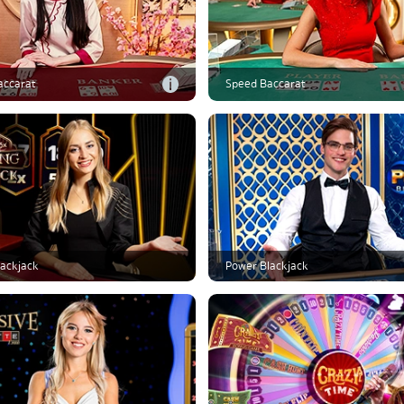
2,266,494.00
2****1
411,090.00
n*m*
accarat
Speed Baccarat
4,073,139.00
i*e*o**t*0*
1,466,252.00
t*a*1
6,302,487.00
h*a*as*ki
948,570.00
*e**r**
lackjack
Power Blackjack
1,728,244.00
*b*i*0*8
5,376,528.00
*a
6,209,483.00
g*n
7,776,237.00
**ng