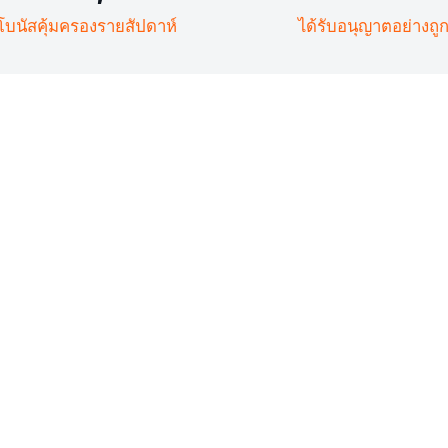
โบนัสคุ้มครองรายสัปดาห์
ได้รับอนุญาตอย่างถูก
8,119,437.00
d**o*sn**1
8,980,369.00
*5*
1,595,537.00
e*t*u*
2,415,462.00
u*i*2*
3,907,424.00
*y*u*
8,778,054.00
*l*1*
5,167,027.00
*to*
2,385,656.00
ey*l*a**
618,255.00
*o**g*a
9,472,673.00
*h**i*8*