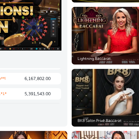
6,107,069.00
**2
8,061,642.00
*i*s*
672,702.00
*s*
9,128,863.00
8*u*8*
Lightning Baccarat
6,167,802.00
m**l
5,391,543.00
1*1*
4,130,210.00
*r*s*
3,222,956.00
*
5,125,712.00
o**s*2*
BK8 Salon Privé Baccarat
1,403,201.00
*z*