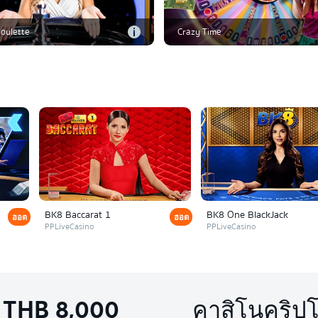
6,107,069.00
**2
Roulette
Crazy Time
8,061,642.00
*i*s*
672,702.00
*s*
9,128,863.00
8*u*8*
6,167,802.00
m**l
5,391,543.00
1*1*
BK8 One BlackJack
BK8 Roulette
ฮอต
ฮอต
4,130,210.00
*r*s*
PPLiveCasino
PPLiveCasino
3,222,956.00
*
5,125,712.00
o**s*2*
1,403,201.00
*z*
THB 8,000
คาสิโนคริปโ