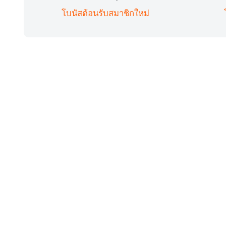
โบนัสต้อนรับสมาชิกใหม่
SA Gaming / Baccarat
r*na*
AE Casino / Baccarat
*y*i*
SA Gaming / SIC BO
*f*o*
EBET / Baccarat
*m*h*
SA Gaming / Dragon Tiger
**a*a
Evolution Gaming / Baccarat
n*s*b
Evolution Gaming / Roulette
p*p*p
Dream Gaming E8 /Baccarat
n*mo*
SA Gaming / Baccarat
**n*g
Evolution Gaming / Baccarat
j**a*i