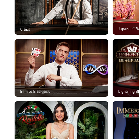
Allbet / Baccarat
*a*n*
SA Gaming / Dragon Tiger
s*u**
Japanese B
Craps
Evolution Gaming / Baccarat
s**m*
Dream Gaming E8 /Baccarat
*p*e*
SA Gaming / SIC BO
a*um*
Allbet / Baccarat
r*n**l
Infinite Blackjack
Lightning B
SA Gaming / SIC BO
c*e*a
Allbet / Baccarat
m*a*k
AE Casino / Baccarat
***m*
SA Gaming / Baccarat
v*c*h