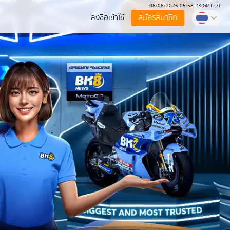
08/08/2026 05:58:26
(
GMT+7
)
ลงชื่อเข้าใช้
สมัครสมาชิก