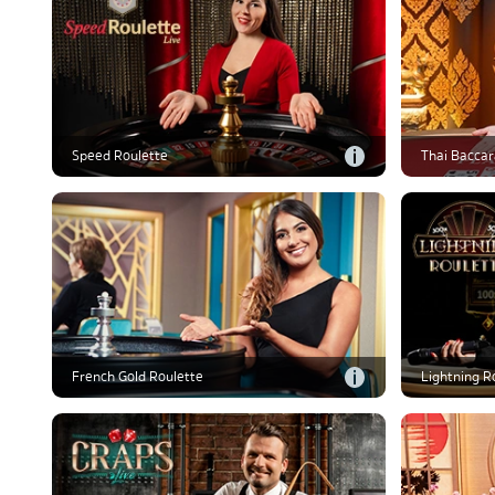
SA Gaming / Baccarat
r*na*
AE Casino / Baccarat
*y*i*
SA Gaming / SIC BO
*f*o*
Speed Roulette
Thai Baccar
EBET / Baccarat
*m*h*
SA Gaming / Dragon Tiger
**a*a
Evolution Gaming / Baccarat
n*s*b
Evolution Gaming / Roulette
p*p*p
French Gold Roulette
Lightning R
Dream Gaming E8 /Baccarat
n*mo*
SA Gaming / Baccarat
**n*g
Evolution Gaming / Baccarat
j**a*i