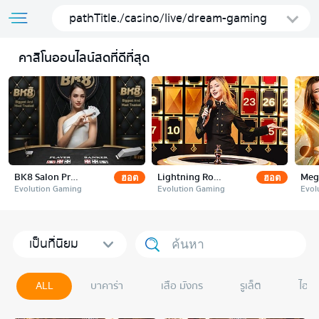
pathTitle./casino/live/dream-gaming
คาสิโนออนไลน์สดที่ดีที่สุด
BK8 Salon Prive Baccarat
Lightning Roulette
Meg
ฮอต
ฮอต
Evolution Gaming
Evolution Gaming
Evol
เป็นที่นิยม
ALL
บาคาร่า
เสือ มังกร
รูเล็ต
ไฮโล