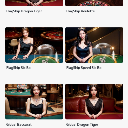
FlagShip Dragon Tiger
FlagShip Roulette
FlagShip Sic Bo
FlagShip Speed Sic Bo
Global Dragon Tiger
Global Baccarat