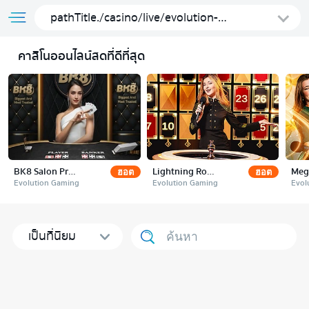
pathTitle./casino/live/evolution-
gaming3
คาสิโนออนไลน์สดที่ดีที่สุด
BK8 Salon Prive Baccarat
Lightning Roulette
Meg
ฮอต
ฮอต
Evolution Gaming
Evolution Gaming
Evol
เป็นที่นิยม