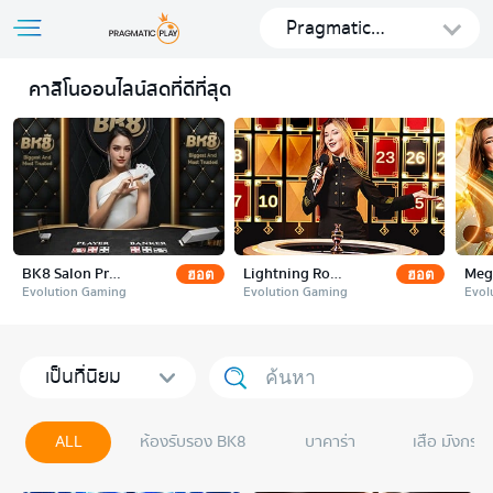
Pragmatic
Play
คาสิโนออนไลน์สดที่ดีที่สุด
BK8 Salon Prive Baccarat
Lightning Roulette
Meg
ฮอต
ฮอต
Evolution Gaming
Evolution Gaming
Evol
เป็นที่นิยม
ALL
ห้องรับรอง BK8
บาคาร่า
เสือ มังกร