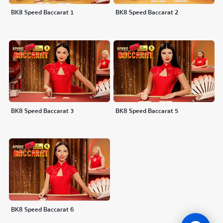
BK8 Speed Baccarat 1
BK8 Speed Baccarat 2
BK8 Speed Baccarat 3
BK8 Speed Baccarat 5
BK8 Speed Baccarat 6