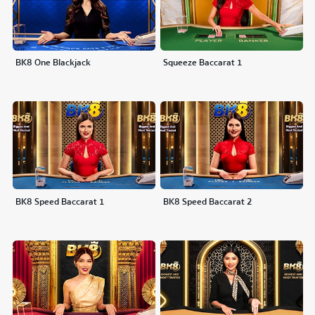
BK8 One Blackjack
Squeeze Baccarat 1
BK8 Speed Baccarat 1
BK8 Speed Baccarat 2