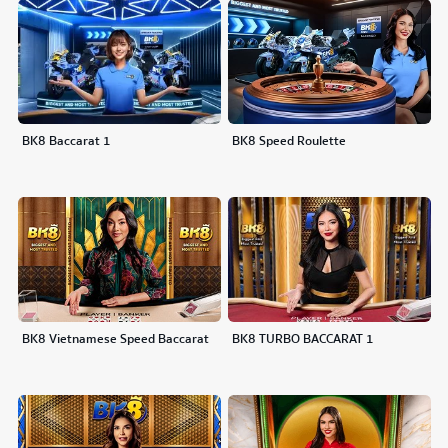
BK8 Baccarat 1
BK8 Speed Roulette
BK8 Vietnamese Speed Baccarat
BK8 TURBO BACCARAT 1