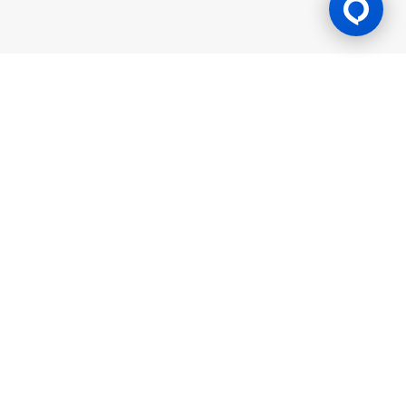
ใบอนุญาตเกม
BK8 ดำเนินการโดยบริษัท Mettlemind Tech Ltd. หมายเลขจดทะเบียน
15779 ที่อยู่จดทะเบียน: ฮัมชาโก, เมืองมูตซามูดู, เกาะอองฌวน , สหภาพคอ
โมโรส BK8ได้รับใบอนุญาตและอยู่ภายใต้การกำกับดูแลโดยรัฐบาลเกาะอองฌ
วน สหภาพคอโมโรส ภายใต้ใบอนุญาตเลขที่ ALSI-202504032-FI2 BK8
ปฏิบัติตามข้อกำหนดและกฎระเบียบทางกฎหมายอย่างเคร่งครัด และได้รับ
อนุญาตให้ดำเนินกิจกรรมการเดิมพันทุกประเภทอย่างถูกต้องตามกฎหมาย