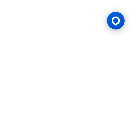
สปอนเซอร์หลักทางการ
กทางการ
ผู้สนับสนุนก่อนหน้า
ของเรา
.
BWF Thomas & Uber Cup
HSBC BWF World Tour
2022 - 2
2023-24
Finals 2026
Finals 2026
การเสนอเข้าชิงรางวัล