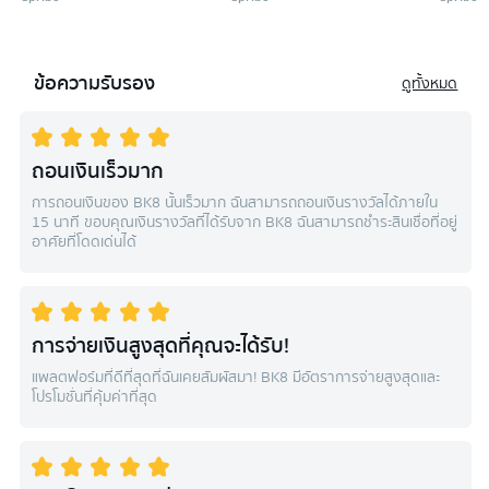
ข้อความรับรอง
ดูทั้งหมด
ถอนเงินเร็วมาก
การถอนเงินของ BK8 นั้นเร็วมาก ฉันสามารถถอนเงินรางวัลได้ภายใน
15 นาที ขอบคุณเงินรางวัลที่ได้รับจาก BK8 ฉันสามารถชำระสินเชื่อที่อยู่
อาศัยที่โดดเด่นได้
การจ่ายเงินสูงสุดที่คุณจะได้รับ!
แพลตฟอร์มที่ดีที่สุดที่ฉันเคยสัมผัสมา! BK8 มีอัตราการจ่ายสูงสุดและ
โปรโมชั่นที่คุ้มค่าที่สุด