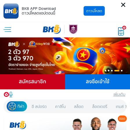
×
BK8 APP Download
ดาวน์โหลด
ดาวน์โหลดแอปตอนนี้
สมัครสมาชิก
ลงชื่อเข้าใช้
เพิ่มเติม
ฝาก-ถอน ผ่านคริปโต สะดวก รวดแร็ว และลิมิตการถอนที่มากกว่า!
กีฬา
อี สปอร์ต
คาสิโน
สล็อต
ล็อตเตอรี่
เกมส์ 3D
ฮอต