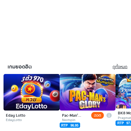
เกมยอดฮิต
ดูทั้งหมด
ฮอต
Eday Lotto
Pac-Man's Glory
Pragmat
EdayLotto
Nextspin
RTP
97
RTP
96.95