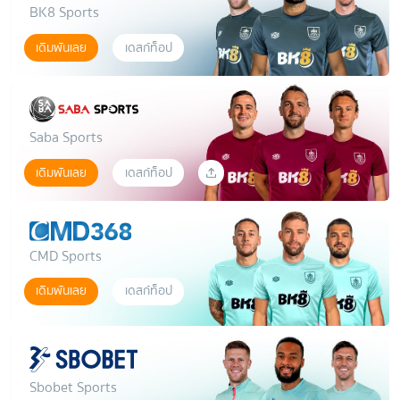
BK8 Sports
เดิมพันเลย
เดสก์ท็อป
Saba Sports
เดิมพันเลย
เดสก์ท็อป
CMD Sports
เดิมพันเลย
เดสก์ท็อป
Sbobet Sports