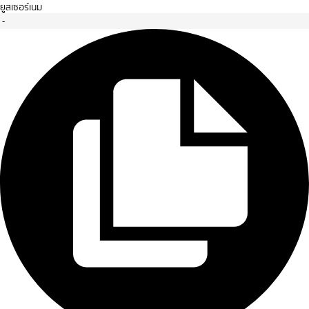
ยูสเซอร์เนม