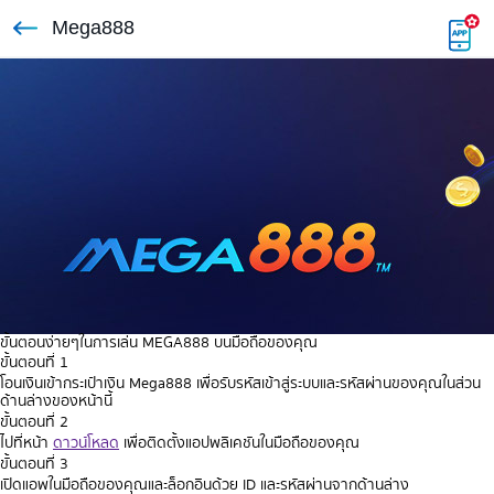
Mega888
ขั้นตอนง่ายๆในการเล่น MEGA888 บนมือถือของคุณ
ขั้นตอนที่ 1
โอนเงินเข้ากระเป๋าเงิน Mega888 เพื่อรับรหัสเข้าสู่ระบบและรหัสผ่านของคุณในส่วน
ด้านล่างของหน้านี้
ขั้นตอนที่ 2
ไปที่หน้า
ดาวน์โหลด
เพื่อติดตั้งแอปพลิเคชันในมือถือของคุณ
ขั้นตอนที่ 3
เปิดแอพในมือถือของคุณและล็อกอินด้วย ID และรหัสผ่านจากด้านล่าง