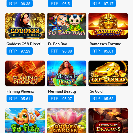
RTP
96.38
RTP
96.5
RTP
97.17
Goddess Of 8 Directions
Fu Bao Bao
Ramesses Fortune
RTP
97.29
RTP
96.88
RTP
95.61
Flaming Phoenix
Mermaid Beauty
Go Gold
RTP
95.61
RTP
95.07
RTP
95.63