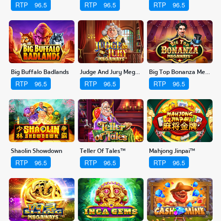
RTP
96.5
RTP
96.5
RTP
96.5
Big Buffalo Badlands
Judge And Jury Megaways™
Big Top Bonanza Megaways™
RTP
96.5
RTP
96.5
RTP
96.5
Shaolin Showdown
Teller Of Tales™
Mahjong Jinpai™
RTP
96.5
RTP
96.5
RTP
96.5