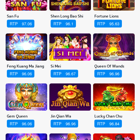
San Fu
Shen Long Bao Shi
Fortune Lions
RTP
97.06
RTP
96.1
RTP
95.63
Feng Kuang Ma Jiang
Si Mei
Queen Of Wands
RTP
96.06
RTP
96.67
RTP
96.96
Gem Queen
Jin Qian Wa
Lucky Chan Chu
RTP
96.06
RTP
96.96
RTP
96.84