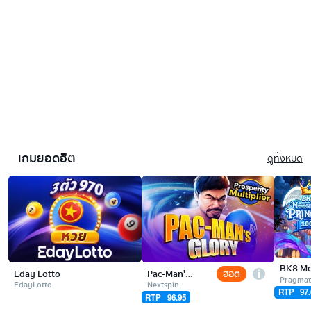
เกมยอดฮิต
ดูทั้งหมด
ฮอต
Eday Lotto
Pac-Man's Glory
Pragmat
EdayLotto
Nextspin
RTP
97
RTP
96.95