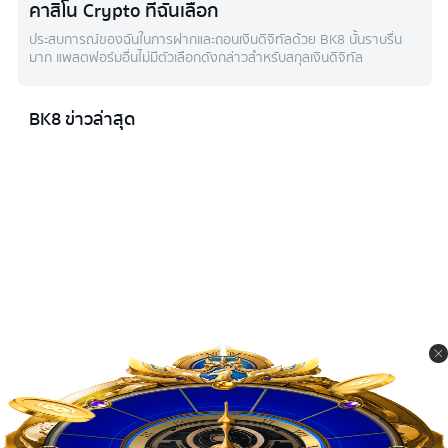
คาสิโน Crypto ที่ฉันเลือก
ประสบการณ์ของฉันในการฝากและถอนเงินดิจิทัลด้วย BK8 นั้นราบรื่น
มาก แพลตฟอร์มอื่นไม่มีตัวเลือกดังกล่าวสำหรับสกุลเงินดิจิทัล
BK8 ข่าวล่าสุด