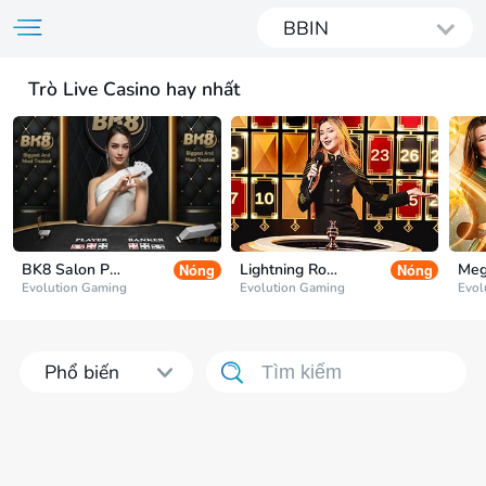
BBIN
Trò Live Casino hay nhất
BK8 Salon Prive Baccarat
Lightning Roulette
Meg
Nóng
Nóng
Evolution Gaming
Evolution Gaming
Evol
Phổ biến