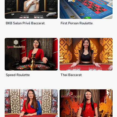
BK8 Salon Privé Baccarat
First Person Roulette
Speed Roulette
Thai Baccarat