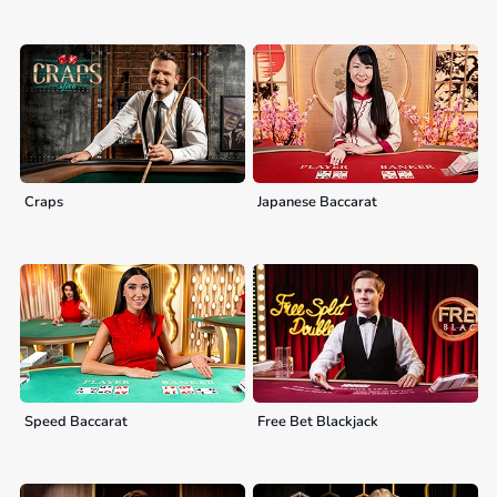
Craps
Japanese Baccarat
Speed Baccarat
Free Bet Blackjack