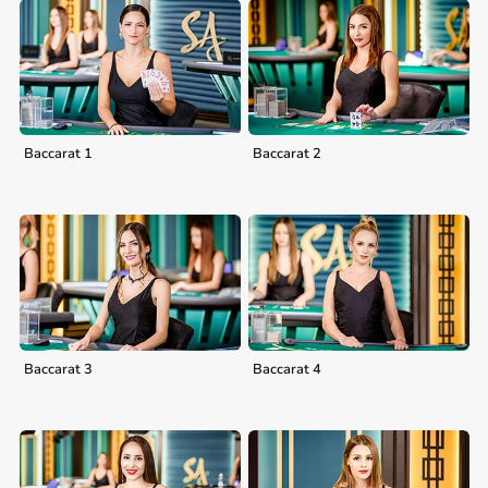
Baccarat 1
Baccarat 2
Baccarat 3
Baccarat 4