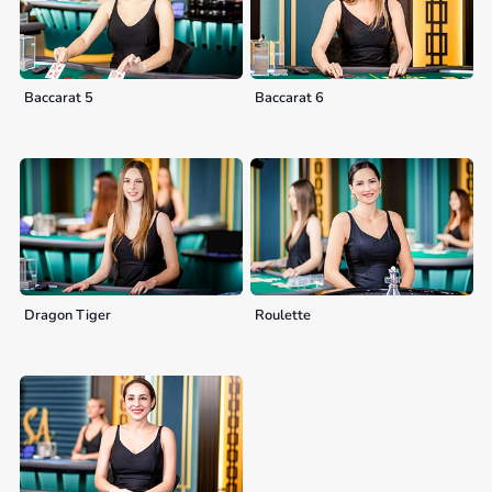
Baccarat 5
Baccarat 6
Dragon Tiger
Roulette