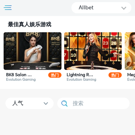
Allbet
最佳真人娱乐游戏
热门
热门
BK8 Salon Prive Baccarat
Lightning Roulette
Meg
Evolution Gaming
Evolution Gaming
Evol
人气