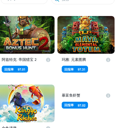
阿兹特克: 帝国猎宝 2
玛雅: 元素图腾
回报率
回报率
97.01
97.31