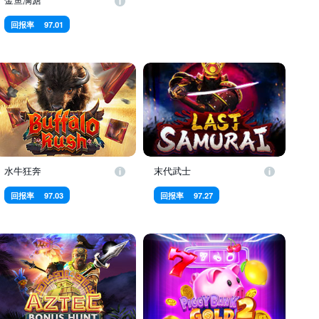
金鱼满溏
暴富鱼虾蟹
回报率
回报率
97.01
97.02
水牛狂奔
末代武士
回报率
回报率
97.03
97.27