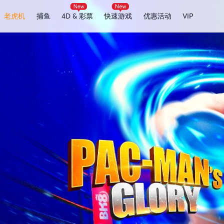
老虎机
捕鱼
4D & 彩票
快速游戏
优惠活动
VIP