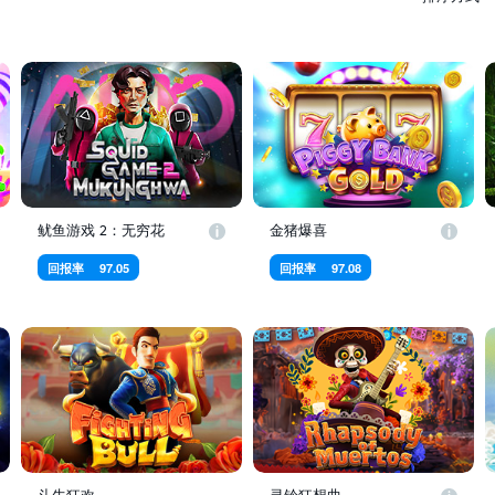
鱿鱼游戏 2：无穷花
金猪爆喜
回报率
回报率
97.05
97.08