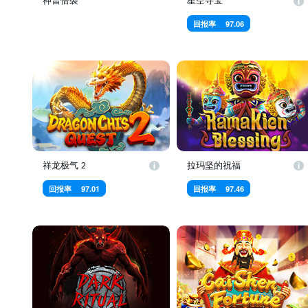
神雷倍袭
星空寻宝
回报率
97.06
祥龙极气 2
拉玛坚的祝福
回报率
回报率
97.01
97.46