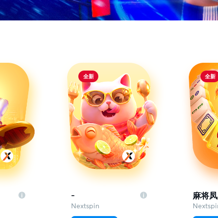
全新
全新
-
麻将凤
Nextspin
Nextspi