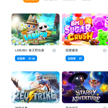
LABUBU: 春天野在家
甜蜜爆奖
回报率
回报率
97.48
97