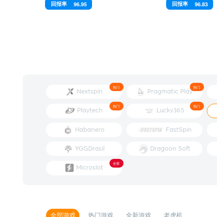
回报率
回报率
96.95
96.83
热门
热门
Nextspin
Pragmatic Play
热门
热门
Playtech
Lucky365
Habanero
FastSpin
YGGDrasil
Dragoon Soft
全新
Microslot
全部游戏
热门游戏
全新游戏
老虎机