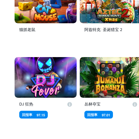
猫抓老鼠
阿兹特克: 圣诞猎宝 2
DJ 狂热
丛林夺宝
回报率
回报率
97.15
97.01