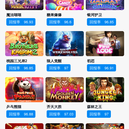
魔法喵喵
糖果爆爆
银河护卫
回报率
96.93
回报率
96.6
回报率
96.85
桃园三兄弟2
狼人觉醒
初恋
回报率
96.85
回报率
97
回报率
96.91
乒乓熊猫
齐天大胜
森林之王
回报率
96.88
回报率
97.03
回报率
97