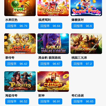
水果狂热
福虎驾到
爆糖派对
回报率
96.79
回报率
96.64
回报率
96.6
泰传奇
黑金豹 极限路线
桃园三兄弟
回报率
96.42
回报率
96.67
回报率
97.2
海盗传奇
财神
奇幻圣诞
回报率
96.52
回报率
96.91
回报率
96.65